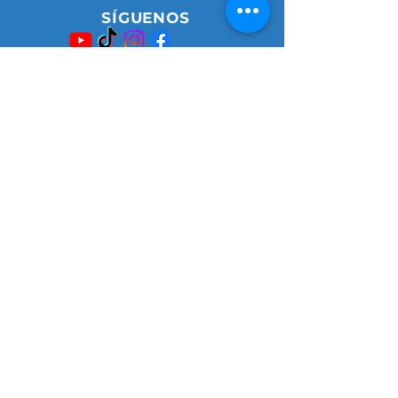
SÍGUENOS
Sede Principal:
Avenida Calle 26 # 33 - 11 frente
a la estación de Transmilenio Ciudad
Universitaria costado sur.
Bogotá - Colombia
Horario de Atención:Lunes a Sábado de
8:00 a.m. a 4:30 p.m.
Llega con:
Waze
Google Maps
Matrícula No.
01914537
del 17 de julio de 2009
​Resolución No. 22864 de la Superintendencia