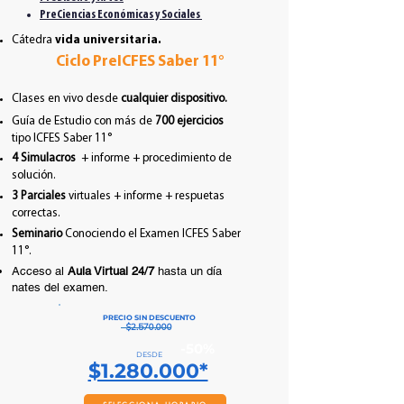
PreCiencias Económicas y Sociales
Cátedra
vida universitaria.
Ciclo PreICFES Saber 11°
Clases en vivo desde
cualquier dispositivo.
Guía de Estudio con más de
700 ejercicios
tipo ICFES Saber 11°
4 Simulacros
+ informe + procedimiento de
solución.
3 Parciales
virtuales + informe +
respuetas
correctas.
Seminario
Conociendo el Examen ICFES Saber
11°.
Acceso al
Aula Virtual 24/7
hasta un día
nates del examen.
PRECIO SIN DESCUENTO
$2.570.000
-50%
DESDE
$1.280.000*