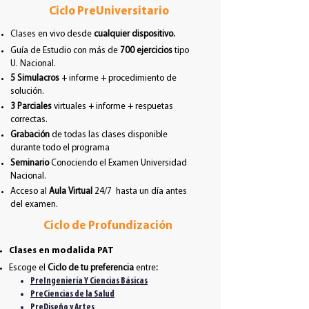
Ciclo PreUniversitario
Clases en vivo desde
cualquier dispositivo.
Guía de Estudio con más de
700 ejercicios
tipo
U. Nacional.
5 Simulacros
+ informe + procedimiento de
solución.
3 Parciales
virtuales + informe +
respuetas
correctas.
Grabación
de todas las clases disponible
durante todo el programa
Seminario
Conociendo el Examen Universidad
Nacional.
Acceso al
Aula Virtual
24/7 hasta un día antes
del examen.
Ciclo de Profundización
Clases en modalida PAT
Escoge el
Ciclo de tu preferencia
entre
:
PreIngeniería Y Ciencias Básicas
PreCiencias de la Salud
PreDiseño y Artes