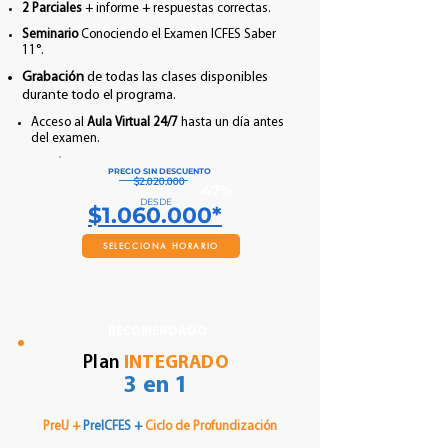
2 Parciales
+ informe +
respuestas correctas
.
Seminario
Conociendo el Examen ICFES Saber
11°.
Grabación
de todas las clases disponibles
durante todo el programa.
Acceso al
Aula Virtual 24/7
hasta un día antes
del examen.
PRECIO SIN DESCUENTO
$2.020.000
-47%
DESDE
$1.060.000*
SELECCIONA HORARIO
RECOMENDADO
Plan
INTEGRADO
3 en 1
PreU +
PreICFES +
Ciclo de Profundización