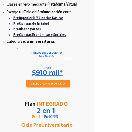
Clases en vivo mediante
Plataforma Virtual
.
Escoge tu
Ciclo de Profundización
entre
PreIngeniería Y Ciencias Básicas
PreCiencias de la Salud
PreDiseño y Artes
PreCiencias Económicas y Sociales
Cátedra
vida universitaria.
PRECIO SIN DESCUENTO
$1.750.000
-48%
DESDE
$910 mil*
SELECCIONA HORARIO
Plan
INTEGRADO
2 en 1
PreU +
PreICFES
Ciclo PreUniversitario