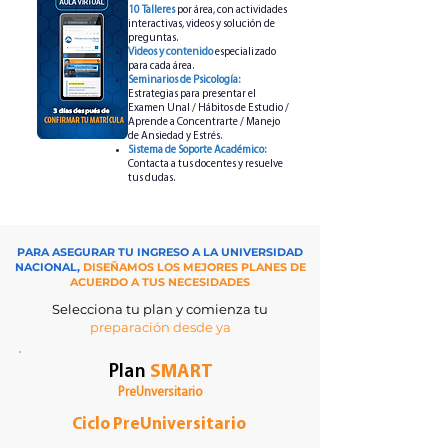
10 Talleres
por área, con actividades
interactivas, videos y solución de
preguntas.
Videos y contenido
especializado
para cada área.
Seminarios de Psicología:
Estrategias para presentar el
Examen Unal / Hábitos de Estudio /
Aprende a Concentrarte / Manejo
de Ansiedad y Estrés.
Sistema de Soporte Académico:
Contacta a tus docentes y resuelve
tus dudas.
PARA ASEGURAR TU INGRESO A LA UNIVERSIDAD
NACIONAL,
DISEÑAMOS LOS MEJORES PLANES DE
ACUERDO A TUS NECESIDADES
Selecciona tu plan y comienza tu
preparación desde ya
Plan
SMART
PreUnversitario
Ciclo PreUniversitario