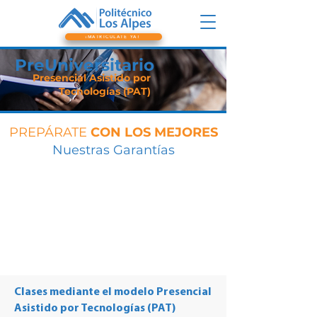
¡MATRICÚLATE YA!
PreUniversitario
Presencial Asistido por
Tecnologías (PAT)
PREPÁRATE
CON LOS MEJORES
Nuestras Garantías
En 2026 más de
450 de
Somos el Programa
En 2026 más de
350
nuestros
estudiantes
PreUniversitario
y
de nuestros
tuvieron un puntaje
PreICFES
con la
mejor
estudiantes lograron
superior al 90% a nivel
calificación
en
su ingreso a la
Nacional en las pruebas
Google
Universidad Nacional
Saber 11°.
Clases mediante el modelo Presencial
Asistido por Tecnologías (PAT)